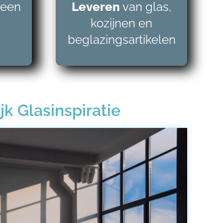
 een
Leveren
van glas,
kozijnen en
beglazingsartikelen
jk Glasinspiratie