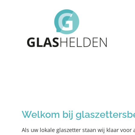
Ga
naar
inhoud
Welkom bij glaszettersb
Als uw lokale glaszetter staan wij klaar voo