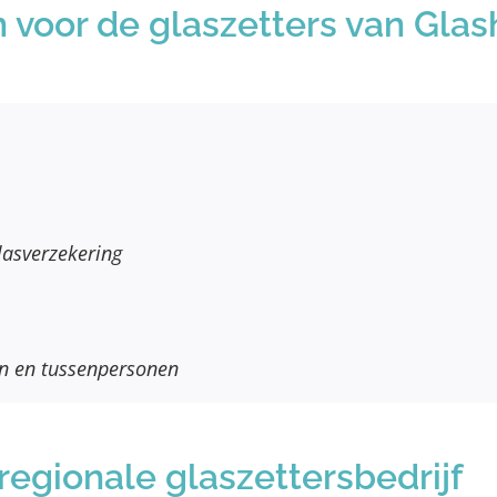
 voor de glaszetters van Gla
lasverzekering
en en tussenpersonen
egionale glaszettersbedrijf