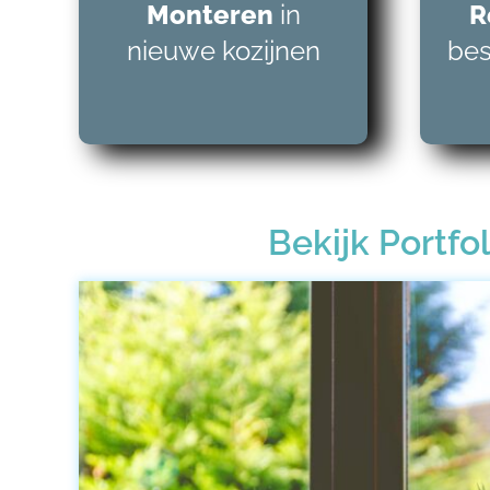
Monteren
in
R
nieuwe kozijnen
bes
Bekijk Portfol