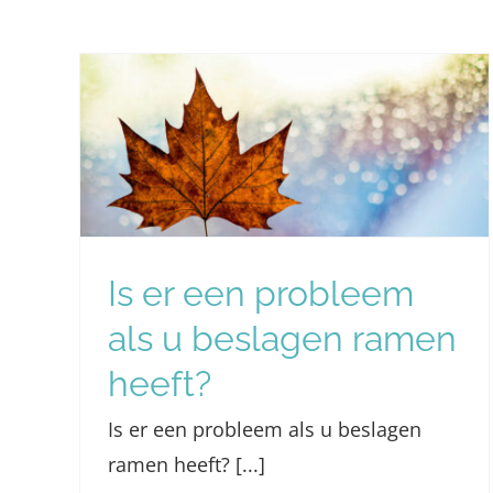
De waarde van glas
ls u
voor huizen en
ft?
bedrijfspanden
Nieuws
Is er een probleem
als u beslagen ramen
heeft?
Is er een probleem als u beslagen
ramen heeft? [...]