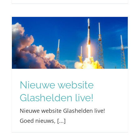
Vier voordelen van HR
++ glas of triple glas
Nieuws
Nieuwe website
Glashelden live!
Nieuwe website Glashelden live!
Goed nieuws, [...]