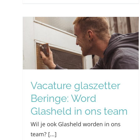
r
Nieuwe website
eld
Glashelden live!
Nieuws
Vacature glaszetter
Beringe: Word
Glasheld in ons team
Wil je ook Glasheld worden in ons
team? [...]