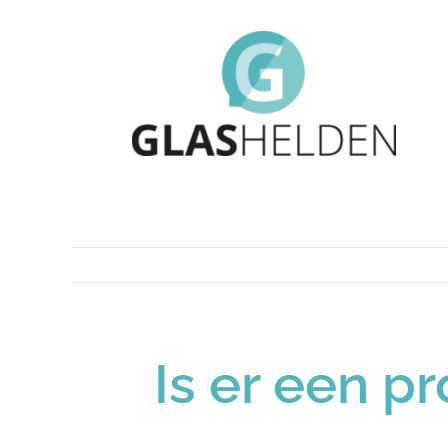
Ga
naar
inhoud
Is er een p