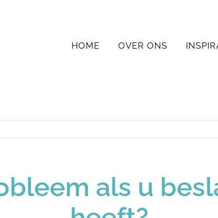
HOME
OVER ONS
INSPIR
robleem als u be
heeft?