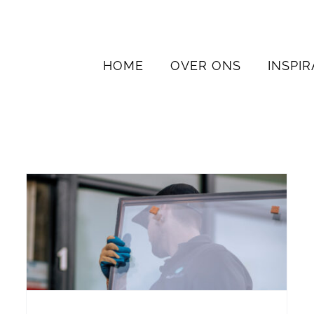
HOME
OVER ONS
INSPIR
Extra aandacht voor het
beroep glaszetter
Nieuws