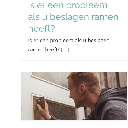
Is er een probleem
als u beslagen ramen
heeft?
Is er een probleem als u beslagen
ramen heeft? [...]
r
Nieuwe website
eld
Glashelden live!
Nieuws