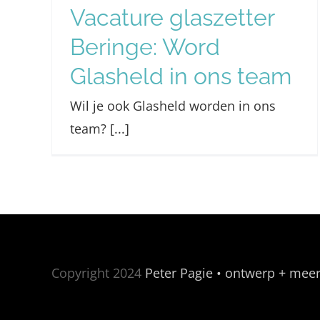
Vacature glaszetter
Beringe: Word
Glasheld in ons team
Wil je ook Glasheld worden in ons
team? [...]
Copyright 2024
Peter Pagie • ontwerp + mee