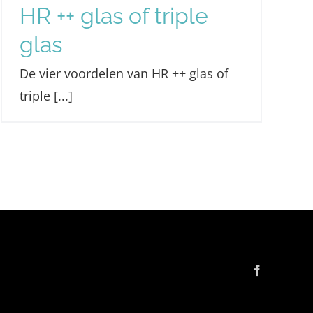
HR ++ glas of triple
glas
De vier voordelen van HR ++ glas of
triple [...]
Facebook