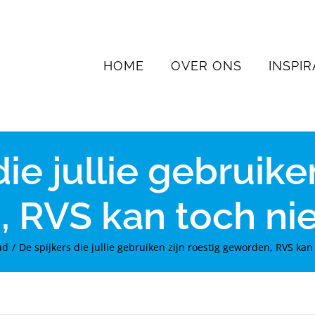
HOME
OVER ONS
INSPIR
ie jullie gebruike
 RVS kan toch nie
ud
De spijkers die jullie gebruiken zijn roestig geworden, RVS kan