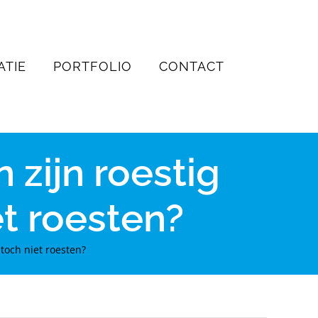
ATIE
PORTFOLIO
CONTACT
n zijn roestig
t roesten?
 toch niet roesten?